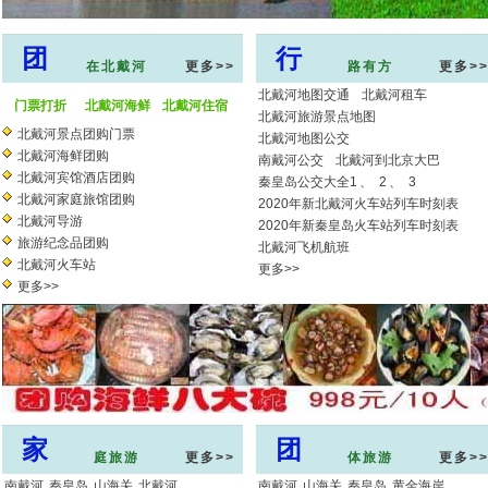
团
行
在北戴河
更多>>
路有方
更多>
北戴河地图交通
北戴河租车
门票打折
北戴河海鲜
北戴河住宿
北戴河旅游景点地图
北戴河景点团购门票
北戴河地图公交
北戴河海鲜团购
南戴河公交
北戴河到北京大巴
北戴河宾馆酒店团购
秦皇岛公交大全1
、
2
、
3
北戴河家庭旅馆团购
2020年新北戴河火车站列车时刻表
北戴河导游
2020年新秦皇岛火车站列车时刻表
旅游纪念品团购
北戴河飞机航班
北戴河火车站
更多>>
更多>>
家
团
庭旅游
更多>>
体旅游
更多>
南戴河
秦皇岛
山海关
北戴河
南戴河
山海关
秦皇岛
黄金海岸