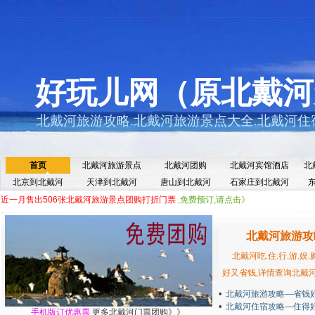
好玩儿网（原北戴河
北戴河旅游攻略.北戴河旅游景点大全.北戴河住宿
首页
北戴河旅游景点
北戴河团购
北戴河宾馆酒店
北
北京到北戴河
天津到北戴河
唐山到北戴河
石家庄到北戴河
近一月售出506张北戴河旅游景点团购打折门票
,免费预订,请点击》
北戴河旅游攻
北戴河吃.住.行.游.
好又省钱,详情查询北戴
•
北戴河旅游攻略—省钱
•
北戴河住宿攻略—住得
手机版订优惠票
更多北戴河门票团购》》