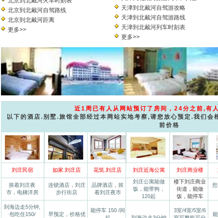
北京到北戴河火车时刻表
天津到北戴河自驾游攻略
北京到北戴河自驾路线
天津到北戴河自驾游路线
北京到北戴河距离
天津到北戴河列车时刻表
更多>>
更多>>
近1周已有人从网站预订了房间，24分之前,有
以下的酒店.别墅.旅馆全部经过本网站实地考察,请您放心预定.我们会
前价格
刘庄民宿
如家.刘庄店
花筑.刘庄店
刘庄近海公寓
刘庄商业楼
刘庄公寓能做
楼下刘庄商业
挨着刘庄夜
连锁酒店，刘庄
品牌酒店，挨
您
饭，能带狗，
街道，能做
市，电梯洋房
步行街店
着刘庄夜市
120起
饭，能停车
到海边走5分钟,
能停车 150 /间
3室/4室/5室/6
包吃住150/
早预定，价格优
能
起
到海边走3分钟
室可整租可分