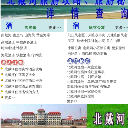
酒
宿
店宾馆
更多>>
民宿公寓
更多>
南戴河
秦皇岛
山海关
黄金海岸
刘庄民宿区，刘庄夜市街
其他庄的民宿
民宿--烧烤小院/泳池小院
住在山里
高端酒店
中档商务酒店
时尚/快捷/小酒店
小区公寓
南戴河小区新公寓
更多旅馆
包吃住：酒店/民宿/农家乐
海景酒店
快捷酒店
疗养院
北戴河住宿—家庭旅馆
北戴河住宿宾馆酒店攻略
北戴河住宿旅馆注意事项
北戴河住宿酒店大全
北戴河住宿—刘庄旅馆
北戴河住宿宾馆酒店推荐
北戴河其他—单庄/草厂/崔各庄等
北戴河住宿酒店宾馆团购
南戴河/黄金海岸/葡萄沟/乐岛
北戴河住宿—家庭公寓
北戴河住宿省钱的方法
北戴河家庭旅馆网
更多>>
更多>>