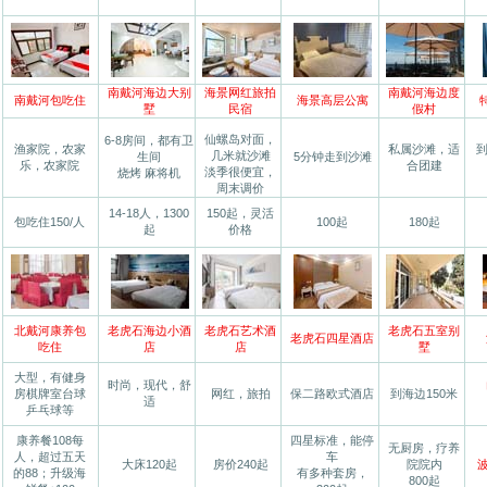
南戴河海边大别
海景网红旅拍
南戴河海边度
南戴河包吃住
海景高层公寓
墅
民宿
假村
仙螺岛对面，
6-8房间，都有卫
渔家院，农家
私属沙滩，适
到
几米就沙滩
生间
5分钟走到沙滩
乐，农家院
合团建
淡季很便宜，
烧烤 麻将机
周末调价
14-18人，1300
150起，灵活
包吃住150/人
100起
180起
起
价格
北戴河康养包
老虎石海边小酒
老虎石艺术酒
老虎石五室别
老虎石四星酒店
吃住
店
店
墅
大型，有健身
时尚，现代，舒
房棋牌室台球
网红，旅拍
保二路欧式酒店
到海边150米
适
乒乓球等
康养餐108每
四星标准，能停
无厨房，疗养
人，超过五天
车
大床120起
房价240起
院院内
波
的88；升级海
有多种套房，
800起