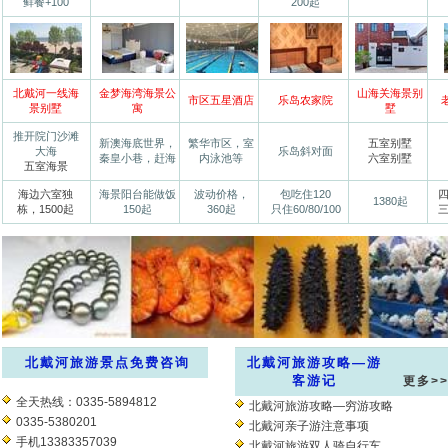
鲜餐+100
200起
北戴河一线海
金梦海湾海景公
山海关海景别
市区五星酒店
乐岛农家院
景别墅
寓
墅
推开院门沙滩
新澳海底世界，
繁华市区，室
五室别墅
大海
乐岛斜对面
秦皇小巷，赶海
内泳池等
六室别墅
五室海景
海边六室独
海景阳台能做饭
波动价格，
包吃住120
四
1380起
栋，1500起
150起
360起
只住60/80/100
三
北戴河旅游景点免费咨询
北戴河旅游攻略—游
客游记
更多>
全天热线：0335-5894812
北戴河旅游攻略—穷游攻略
0335-5380201
北戴河亲子游注意事项
手机13383357039
北戴河旅游双人骑自行车