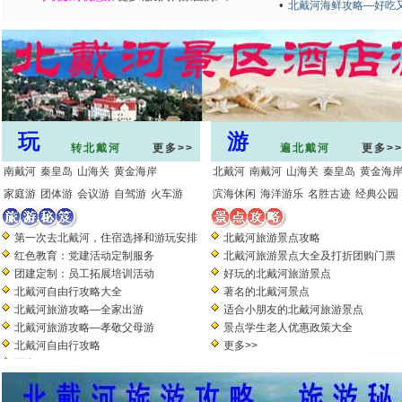
•
北戴河海鲜攻略—好吃
玩
游
转北戴河
更多>>
遍北戴河
更多>
南戴河
秦皇岛
山海关
黄金海岸
北戴河
南戴河
山海关
秦皇岛
黄金海
家庭游
团体游
会议游
自驾游
火车游
滨海休闲
海洋游乐
名胜古迹
经典公园
第一次去北戴河，住宿选择和游玩安排
北戴河旅游景点攻略
红色教育：党建活动定制服务
北戴河旅游景点大全及打折团购门票
团建定制：员工拓展培训活动
好玩的北戴河旅游景点
北戴河自由行攻略大全
著名的北戴河景点
北戴河旅游攻略—全家出游
适合小朋友的北戴河旅游景点
北戴河旅游攻略—孝敬父母游
景点学生老人优惠政策大全
北戴河自由行攻略
更多>>
更多>>