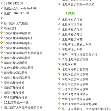
13393342850
北戴河旅游攻略—亲子游
微信公众号beidaihe186
新更新
微信15369697580
北戴河宾馆团购
新北戴河天气预报
北戴河酒店团购
联系我们
北戴河宾馆住宿
北戴河旅游网站备案
北戴河宾馆预订
北戴河旅游网站导航1
北戴河宾馆推荐
北戴河旅游网站导航2
南戴河海边新式大别墅
北戴河旅游网站导航3
南戴河海边别墅
北戴河旅游网站手机网站导航
端午，求仙入海处望海祈福
秦皇岛旅游网站导航
情侣北戴河旅游攻略
南戴河旅游网导航
南戴河别墅
黄金海岸旅游网站导航
北戴河海鲜美食攻略
昌黎旅游网站导航
北戴河旅游景点攻略
山海关旅游网站导航
南戴河旅游景点攻略
秦皇岛旅游攻略
秦皇岛旅游景点攻略
南戴河旅游攻略
山海关旅游景点攻略
山海关旅游攻略
北戴河冬季开业酒店
黄金海岸旅游攻略
黄金海岸旅游景点攻略
2021秦皇岛一卡通
北戴河大学生毕业旅游攻略
南北戴河大学生毕业旅行攻略
第一次去北戴河，住宿选择和游玩安