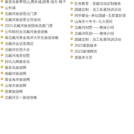
秦皇岛春季登山,爬长城,踏青,地方-锥子
红色教育：党建活动定制服务
山长城
团建定制：员工拓展培训活动
北戴河旅游景点门票
同学聚会--单位团建--五星轰趴馆
北戴河旅游景点导游词
山海关十年卡--九大景区
2021北戴河旅游团体优惠门票
北戴河别墅——整体介绍
公司组织去北戴河旅游攻略
北戴河民宿——整体介绍
南北戴河黄金海岸大学生旅游攻略
团建定制：员工拓展培训活动
北戴河会议室酒店
2022最新版本
北戴河住宿大全
2023新增网页
北戴河海景别墅
老版本主页
好玩儿网秦皇岛
秦皇岛旅游网
南戴河旅游网
黄金海岸旅游网
山海关旅游网
昌黎旅游网
北戴河五一旅游攻略