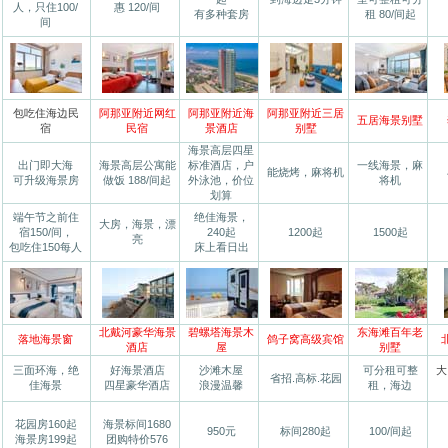
人，只住100/
惠 120/间
有多种套房
租 80/间起
间
包吃住海边民
阿那亚附近网红
阿那亚附近海
阿那亚附近三居
五居海景别墅
宿
民宿
景酒店
别墅
海景高层四星
出门即大海
海景高层公寓能
标准酒店，户
一线海景，麻
能烧烤，麻将机
可升级海景房
做饭 188/间起
外泳池，价位
将机
划算
端午节之前住
绝佳海景，
大房，海景，漂
宿150/间，
240起
1200起
1500起
亮
包吃住150每人
床上看日出
北戴河豪华海景
碧螺塔海景木
东海滩百年老
落地海景窗
鸽子窝高级宾馆
酒店
屋
别墅
三面环海，绝
好海景酒店
沙滩木屋
可分租可整
大
省招.高标.花园
佳海景
四星豪华酒店
浪漫温馨
租，海边
花园房160起
海景标间1680
950元
标间280起
100/间起
海景房199起
团购特价576