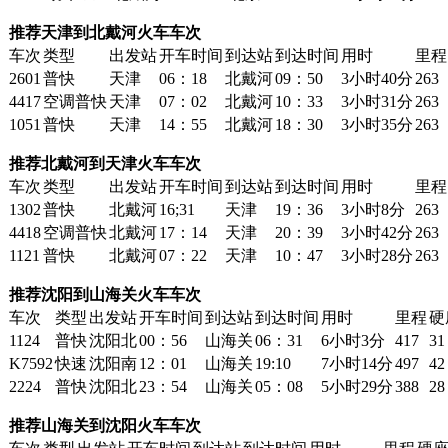
推荐天津到北戴河火车车次
车次
类型
出发站
开车时间
到达站
到达时间
用时
里程
2601
普快
天津
06：18
北戴河
09：50
3小时40分
263
4417
空调普快
天津
07：02
北戴河
10：33
3小时31分
263
1051
普快
天津
14：55
北戴河
18：30
3小时35分
263
推荐北戴河到天津火车车次
车次
类型
出发站
开车时间
到达站
到达时间
用时
里程
1302
普快
北戴河
16;31
天津
19：36
3小时8分
263
4418
空调普快
北戴河
17：14
天津
20：39
3小时42分
263
1121
普快
北戴河
07：22
天津
10：47
3小时28分
263
推荐沈阳到山海关火车车次
车次
类型
出发站
开车时间
到达站
到达时间
用时
里程
硬
1124
普快
沈阳北
00：56
山海关
06：31
6小时3分
417
31
K7592
快速
沈阳南
12：01
山海关
19:10
7小时14分
497
42
2224
普快
沈阳北
23：54
山海关
05：08
5小时29分
388
28
推荐山海关到沈阳火车车次