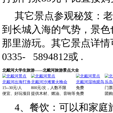
其它景点参观秘笈：老
到长城入海的气势，景色
那里游玩。其它景点详情
0335- 5894812或 .
北戴河大学生旅游——北戴河旅游景点大全
北戴河出海打渔
北戴河沙滩篝火晚会
北戴河湿地观鸟
乐岛
15--30元/人
800元/次，人数不限
免费
门票
便宜、好玩项目
提供木材、燃油、音响等
免费
团购
4、餐饮：可以和家庭