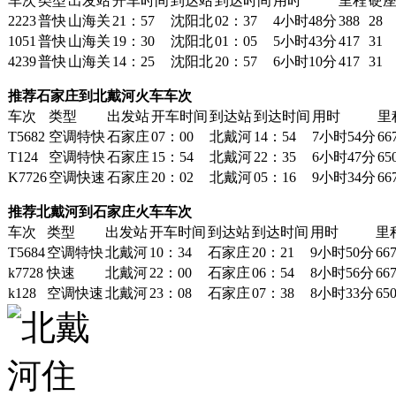
车次
类型
出发站
开车时间
到达站
到达时间
用时
里程
硬
2223
普快
山海关
21：57
沈阳北
02：37
4小时48分
388
28
1051
普快
山海关
19：30
沈阳北
01：05
5小时43分
417
31
4239
普快
山海关
14：25
沈阳北
20：57
6小时10分
417
31
推荐石家庄到北戴河火车车次
车次
类型
出发站
开车时间
到达站
到达时间
用时
里
T5682
空调特快
石家庄
07：00
北戴河
14：54
7小时54分
66
T124
空调特快
石家庄
15：54
北戴河
22：35
6小时47分
65
K7726
空调快速
石家庄
20：02
北戴河
05：16
9小时34分
66
推荐北戴河到石家庄火车车次
车次
类型
出发站
开车时间
到达站
到达时间
用时
里
T5684
空调特快
北戴河
10：34
石家庄
20：21
9小时50分
66
k7728
快速
北戴河
22：00
石家庄
06：54
8小时56分
66
k128
空调快速
北戴河
23：08
石家庄
07：38
8小时33分
65