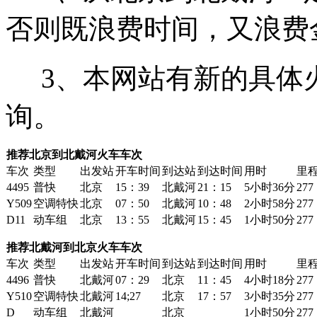
否则既浪费时间，又浪费
3、本网站有新的具体
询。
推荐北京到北戴河火车车次
车次
类型
出发站
开车时间
到达站
到达时间
用时
里
4495
普快
北京
15：39
北戴河
21：15
5小时36分
277
Y509
空调特快
北京
07：50
北戴河
10：48
2小时58分
277
D11
动车组
北京
13：55
北戴河
15：45
1小时50分
277
推荐北戴河到北京火车车次
车次
类型
出发站
开车时间
到达站
到达时间
用时
里
4496
普快
北戴河
07：29
北京
11：45
4小时18分
277
Y510
空调特快
北戴河
14;27
北京
17：57
3小时35分
277
D
动车组
北戴河
北京
1小时50分
277