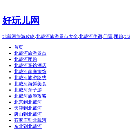
●南戴河
●山海关
●黄金海岸
●秦皇岛
好玩儿网
北戴河旅游攻略
.
北戴河旅游景点大全
.
北戴河住宿
.
门票
.
团购
.
北
首页
北戴河旅游景点
北戴河团购
北戴河宾馆酒店
北戴河家庭旅馆
北戴河旅游路线
北戴河海鲜美食
北戴河亲子游
北戴河旅游攻略
北京到北戴河
天津到北戴河
唐山到北戴河
石家庄到北戴河
东北到北戴河